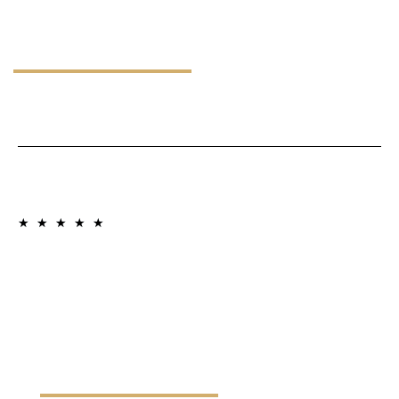
★
★
★
★
★